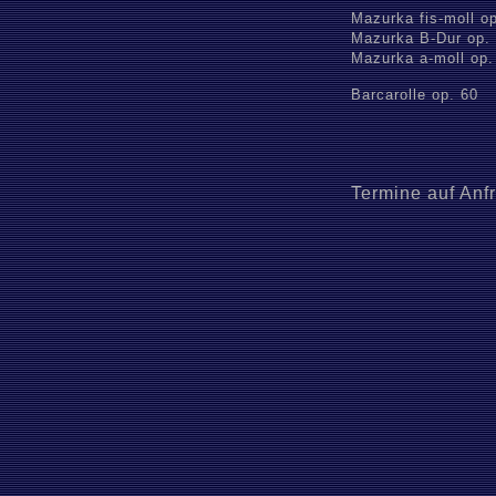
Mazurka fis-moll op
Mazurka B-Dur op. 
Mazurka a-moll op.
Barcarolle op. 60
Termine auf Anf