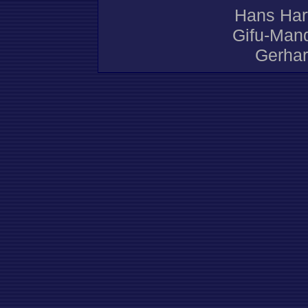
Hans Har
Gifu-Mand
Gerhar