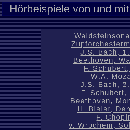
Hörbeispiele von und mi
Waldsteinsona
Zupforchesterm
J.S. Bach, 1
Beethoven, Wal
F. Schubert
W.A. Moza
J.S. Bach, 2
F. Schubert,
Beethoven, Mon
H. Bieler, D
F. Chopi
v. Wrochem, Sol